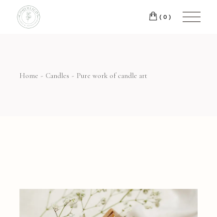
Skip
to
(0)
the
content
Home
Candles
Pure work of candle art