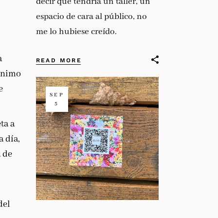
decir que tendría un taller, un
espacio de cara al público, no
me lo hubiese creído.
a
READ MORE
mínimo
e
SEP
5
ta a
 día,
 de
del