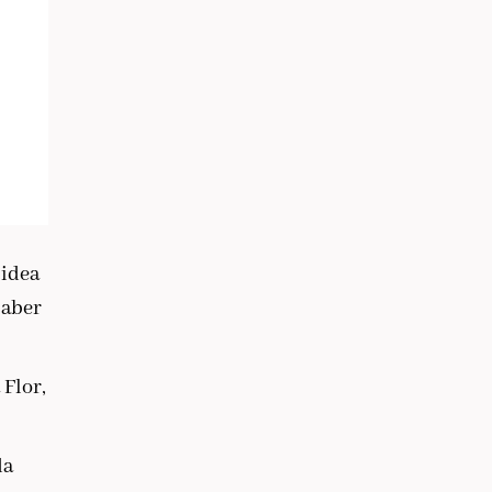
 idea
saber
 Flor,
da